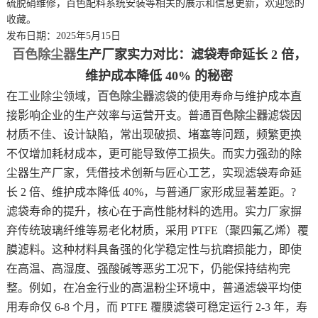
硫脱硝维修，百色配料系统安装等相关的展示和信息更新，欢迎您的
收藏。
发布日期：2025年5月15日
百色除尘器
生产厂家实力对比：滤袋寿命延长 2 倍，
维护成本降低 40% 的秘密
在工业除尘领域，
百色除尘器
滤袋的使用寿命与维护成本直
接影响企业的生产效率与运营开支。普通
百色除尘器
滤袋因
材质不佳、设计缺陷，常出现破损、堵塞等问题，频繁更换
不仅增加耗材成本，更可能导致停工损失。而实力强劲的除
尘器生产厂家，凭借技术创新与匠心工艺，实现滤袋寿命延
长 2 倍、维护成本降低 40%，与普通厂家形成显著差距。?
滤袋寿命的提升，核心在于高性能材料的选用。实力厂家摒
弃传统玻璃纤维等易老化材质，采用 PTFE（聚四氟乙烯）覆
膜滤料。这种材料具备强的化学稳定性与抗磨损能力，即使
在高温、高湿度、强酸碱等恶劣工况下，仍能保持结构完
整。例如，在冶金行业的高温粉尘环境中，普通滤袋平均使
用寿命仅 6-8 个月，而 PTFE 覆膜滤袋可稳定运行 2-3 年，寿