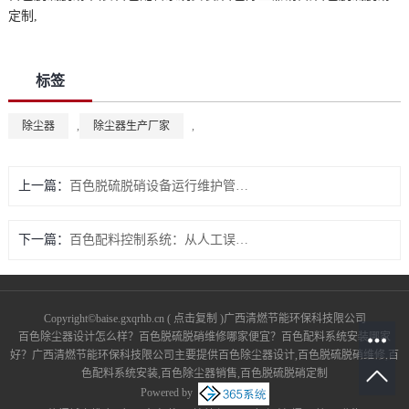
定制,
标签
除尘器
,
除尘器生产厂家
,
上一篇：
百色脱硫脱硝设备运行维护管理：常见问题与解决方案
下一篇：
百色配料控制系统：从人工误差到毫米级精准，智能化生产的核心引擎
Copyright©
baise.gxqrhb.cn
(
点击复制
)广西清燃节能环保科技限公司
百色除尘器设计怎么样？百色脱硫脱硝维修哪家便宜？百色配料系统安装哪家
好？广西清燃节能环保科技限公司主要提供百色除尘器设计,百色脱硫脱硝维修,百
色配料系统安装,百色除尘器销售,百色脱硫脱硝定制
Powered by