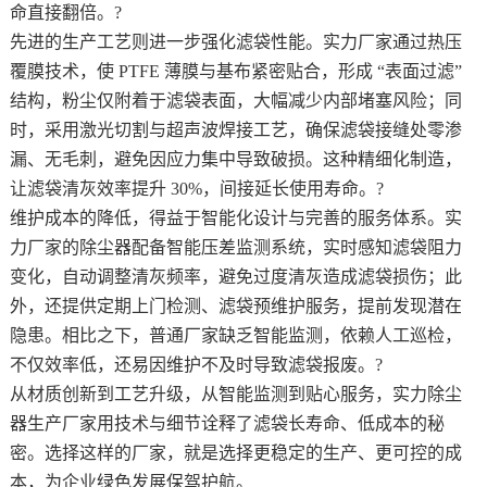
命直接翻倍。?
先进的生产工艺则进一步强化滤袋性能。实力厂家通过热压
覆膜技术，使 PTFE 薄膜与基布紧密贴合，形成 “表面过滤”
结构，粉尘仅附着于滤袋表面，大幅减少内部堵塞风险；同
时，采用激光切割与超声波焊接工艺，确保滤袋接缝处零渗
漏、无毛刺，避免因应力集中导致破损。这种精细化制造，
让滤袋清灰效率提升 30%，间接延长使用寿命。?
维护成本的降低，得益于智能化设计与完善的服务体系。实
力厂家的除尘器配备智能压差监测系统，实时感知滤袋阻力
变化，自动调整清灰频率，避免过度清灰造成滤袋损伤；此
外，还提供定期上门检测、滤袋预维护服务，提前发现潜在
隐患。相比之下，普通厂家缺乏智能监测，依赖人工巡检，
不仅效率低，还易因维护不及时导致滤袋报废。?
从材质创新到工艺升级，从智能监测到贴心服务，实力除尘
器生产厂家用技术与细节诠释了滤袋长寿命、低成本的秘
密。选择这样的厂家，就是选择更稳定的生产、更可控的成
本，为企业绿色发展保驾护航。