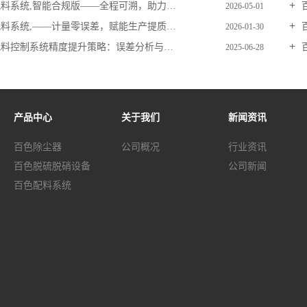
系统,智能合规版——全程可溯，助力企业精细化合规生产
百
2026-05-01
料系统,——计量零误差，赋能生产提质增效
百
2026-01-30
料控制系统精度提升策略：误差分析与补偿技术
百
2025-06-28
产品中心
关于我们
新闻资讯
百色除尘器
公司概况
行业资讯
百色脱硫脱硝设备
公司新闻
百色配料系统