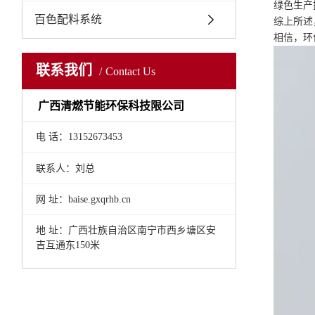
绿色生产
百色配料系统
综上所述
相信，环
联系我们
Contact Us
广西清燃节能环保科技限公司
电 话：13152673453
联系人：刘总
网 址：baise.gxqrhb.cn
地 址：
广西壮族自治区南宁市西乡塘区安
吉互通东150米