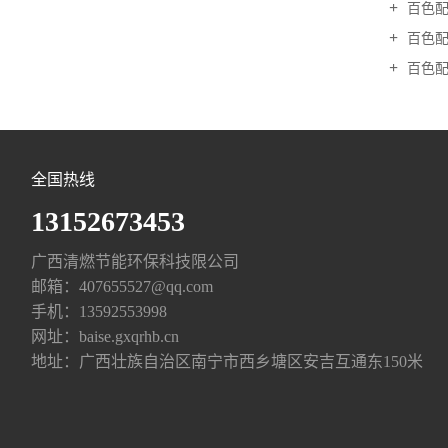
百色配料
百色配
百色配
全国热线
13152673453
广西清燃节能环保科技限公司
邮箱：
407655527@qq.com
手机：
13592553998
网址：
baise.gxqrhb.cn
地址：广西壮族自治区南宁市西乡塘区安吉互通东150米