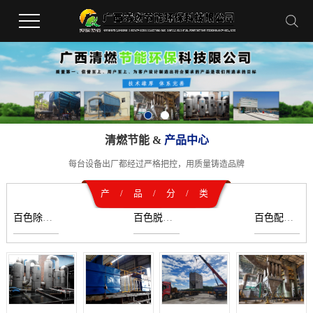
清燃节能 &
产品中心
每台设备出厂都经过严格把控，用质量铸造品牌
产 / 品 / 分 / 类
百色除尘器
百色脱硫脱硝设备
百色配料系统