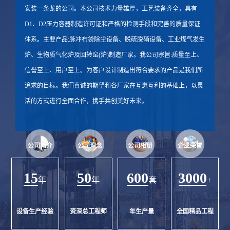
安装一条龙的公司。本公司技术力量雄厚，工艺装备齐全，具有
D1、D2压力容器制造许可证和严格的检测手段和完善的质量保证
体系。主要产品:脉冲布袋除尘设备、脱硫脱硝设备、工业煤气发生
炉、生物质气化炉及回转窑(炉)制造厂家。我公司宗旨:质量至上、
信誉至上、用户至上。为客户设计制造出符合要求的产品是我们所
追求的目标。我们真诚的期望和各厂家在互惠互利的基础上，以灵
活的方式进行全面合作，携手共创美好未来。
公司简介
公司理念
公司相册
企业荣誉
15
50
600
3000
年
年
套
+
设备生产经验
资深总工程师
年生产量
全国精品工程